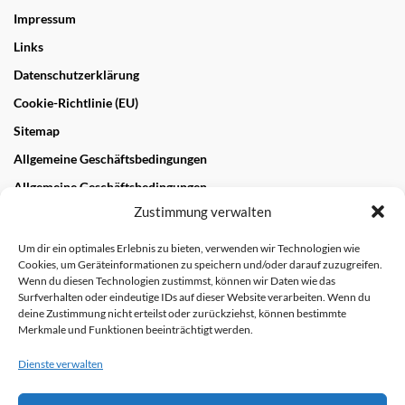
Impressum
Links
Datenschutzerklärung
Cookie-Richtlinie (EU)
Sitemap
Allgemeine Geschäftsbedingungen
Allgemeine Geschäftsbedingungen
Zustimmung verwalten
NEUESTE BEITRÄGE
Um dir ein optimales Erlebnis zu bieten, verwenden wir Technologien wie
Cookies, um Geräteinformationen zu speichern und/oder darauf zuzugreifen.
„Wandern und Genießen“ im Biosphärengebiet und
Wenn du diesen Technologien zustimmst, können wir Daten wie das
Geopark Schwäbische Alb
Surfverhalten oder eindeutige IDs auf dieser Website verarbeiten. Wenn du
28. OKTOBER 2022
deine Zustimmung nicht erteilst oder zurückziehst, können bestimmte
Merkmale und Funktionen beeinträchtigt werden.
NEUESTE KOMMENTARE
Dienste verwalten