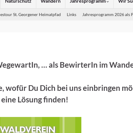
Naturschutz
Wandern
Jahresprogramm
Wir Su
estour St. Georgener Heimatpfad
Links
Jahresprogramm 2026 als 
 WegewartIn, … als BewirterIn im Wand
e, wofür Du Dich bei uns einbringen mö
eine Lösung finden!