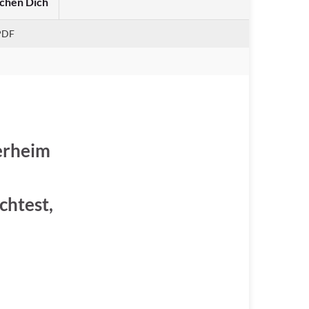
chen Dich
PDF
erheim
chtest,