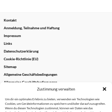
Kontakt
Anmeldung, Teilnahme und Haftung
Impressum
Links
Datenschutzerklärung
Cookie-Richtlinie (EU)
Sitemap
Allgemeine Geschäftsbedingungen
Allgemeine Geschäftsbedingungen
Zustimmung verwalten
NEUESTE BEITRÄGE
Um dir ein optimales Erlebnis zu bieten, verwenden wir Technologien wie
Cookies, um Geräteinformationen zu speichern und/oder darauf zuzugreifen.
„Wandern und Genießen“ im Biosphärengebiet und
Wenn du diesen Technologien zustimmst, können wir Daten wie das
Geopark Schwäbische Alb