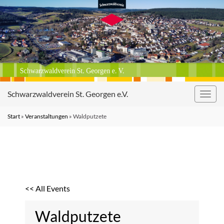
Schwarzwaldverein St. Georgen e.V.
Navig
umsc
Start
»
Veranstaltungen
»
Waldputzete
<< All Events
Waldputzete