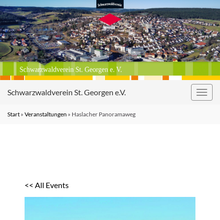
Schwarzwaldverein St. Georgen e.V.
Navig
umsc
Start
»
Veranstaltungen
»
Haslacher Panoramaweg
<< All Events