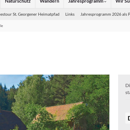
Naturschutz
Wandern
Jahresprogramm
Wir Su
estour St. Georgener Heimatpfad
Links
Jahresprogramm 2026 als 
le
Di
st