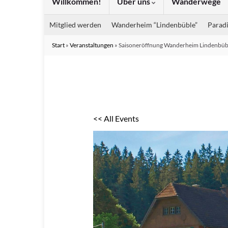
Willkommen!
Über uns
Wanderwege
Mitglied werden
Wanderheim “Lindenbüble”
Paradi
Start
»
Veranstaltungen
»
Saisoneröffnung Wanderheim Lindenbüb
<< All Events