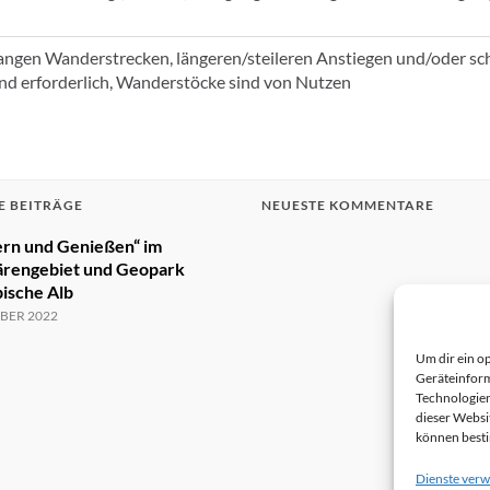
langen Wanderstrecken, längeren/steileren Anstiegen und/oder sc
nd erforderlich, Wanderstöcke sind von Nutzen
E BEITRÄGE
NEUESTE KOMMENTARE
rn und Genießen“ im
ärengebiet und Geopark
ische Alb
BER 2022
Um dir ein o
Geräteinform
Technologien
dieser Websi
können best
Dienste verw