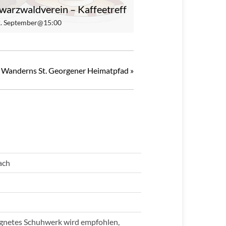
warzwaldverein – Kaffeetreff
 2. September@15:00
s Wanderns St. Georgener Heimatpfad
»
ach
eignetes Schuhwerk wird empfohlen,