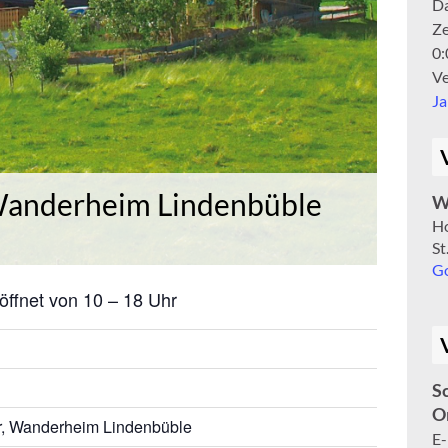
D
Ze
0:
Ve
J
Wanderheim Lindenbüble
W
Ho
St
Go
ffnet von 10 – 18 Uhr
S
O
r, Wanderheim Lindenbüble
E