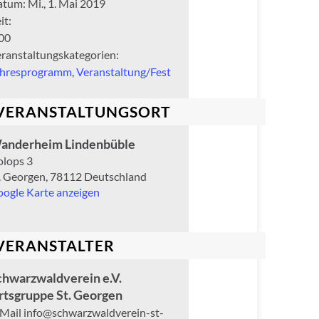
atum:
Mi., 1. Mai 2019
it:
00
ranstaltungskategorien:
ahresprogramm
,
Veranstaltung/Fest
VERANSTALTUNGSORT
anderheim Lindenbüble
lops 3
. Georgen
,
78112
Deutschland
ogle Karte anzeigen
VERANSTALTER
chwarzwaldverein e.V.
rtsgruppe St. Georgen
-Mail
info@schwarzwaldverein-st-