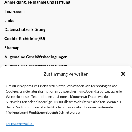
Anmeldung, Teilnahme und Haftung
Impressum
Links
Datenschutzerklärung
Cookie-Richtlinie (EU)
Sitemap
Allgemeine Geschäftsbedingungen
Allgemeine Geschäftsbedingungen
Zustimmung verwalten
NEUESTE BEITRÄGE
Um dir ein optimales Erlebnis zu bieten, verwenden wir Technologien wie
Cookies, um Geräteinformationen zu speichern und/oder darauf zuzugreifen.
„Wandern und Genießen“ im Biosphärengebiet und
Wenn du diesen Technologien zustimmst, können wir Daten wie das
Geopark Schwäbische Alb
Surfverhalten oder eindeutige IDs auf dieser Website verarbeiten. Wenn du
28. OKTOBER 2022
deine Zustimmung nicht erteilst oder zurückziehst, können bestimmte
Merkmale und Funktionen beeinträchtigt werden.
NEUESTE KOMMENTARE
Dienste verwalten