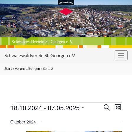
Schwarzwaldverein St. Georgen e.V.
Navig
umsc
Start
»
Veranstaltungen
»
Seite 2
Veranstaltungen
Veranst
Vera
18.10.2024
 - 
07.05.2025
Suche
Liste
Ansi
Suche
Datum
Navi
Oktober 2024
wählen.
und