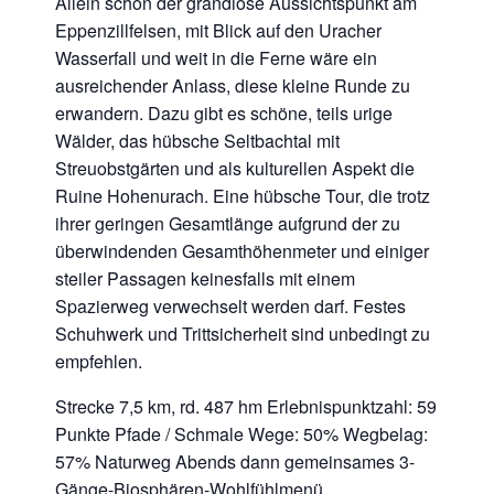
Allein schon der grandiose Aussichtspunkt am
Eppenzillfelsen, mit Blick auf den Uracher
Wasserfall und weit in die Ferne wäre ein
ausreichender Anlass, diese kleine Runde zu
erwandern. Dazu gibt es schöne, teils urige
Wälder, das hübsche Seltbachtal mit
Streuobstgärten und als kulturellen Aspekt die
Ruine Hohenurach. Eine hübsche Tour, die trotz
ihrer geringen Gesamtlänge aufgrund der zu
überwindenden Gesamthöhenmeter und einiger
steiler Passagen keinesfalls mit einem
Spazierweg verwechselt werden darf. Festes
Schuhwerk und Trittsicherheit sind unbedingt zu
empfehlen.
Strecke 7,5 km, rd. 487 hm Erlebnispunktzahl: 59
Punkte Pfade / Schmale Wege: 50% Wegbelag:
57% Naturweg Abends dann gemeinsames 3-
Gänge-Biosphären-Wohlfühlmenü