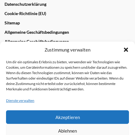
Datenschutzerklärung
Cookie-Richtlinie (EU)
Sitemap
Allgemeine Geschäftsbedingungen
Allgemeine Geschäftsbedingungen
Zustimmung verwalten
NEUESTE BEITRÄGE
Um dir ein optimales Erlebnis zu bieten, verwenden wir Technologien wie
Cookies, um Geräteinformationen zu speichern und/oder darauf zuzugreifen.
„Wandern und Genießen“ im Biosphärengebiet und
Wenn du diesen Technologien zustimmst, können wir Daten wie das
Geopark Schwäbische Alb
Surfverhalten oder eindeutige IDs auf dieser Website verarbeiten. Wenn du
28. OKTOBER 2022
deine Zustimmung nicht erteilst oder zurückziehst, können bestimmte
Merkmale und Funktionen beeinträchtigt werden.
NEUESTE KOMMENTARE
Dienste verwalten
Akzeptieren
Kontakt
Anmeldung, Teilnahme und Haftung
Impressum
Links
Datenschutzerklärung
Ablehnen
Cookie-Richtlinie (EU)
Sitemap