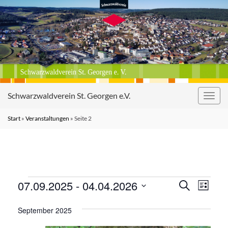
Schwarzwaldverein St. Georgen e.V.
Navig
umsc
Start
»
Veranstaltungen
»
Seite 2
Veranstaltungen
Veranst
Vera
07.09.2025
 - 
04.04.2026
Suche
Liste
Ansi
Suche
Datum
Navi
September 2025
wählen.
und