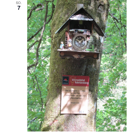
Ansicht
SO.
7
Navigat