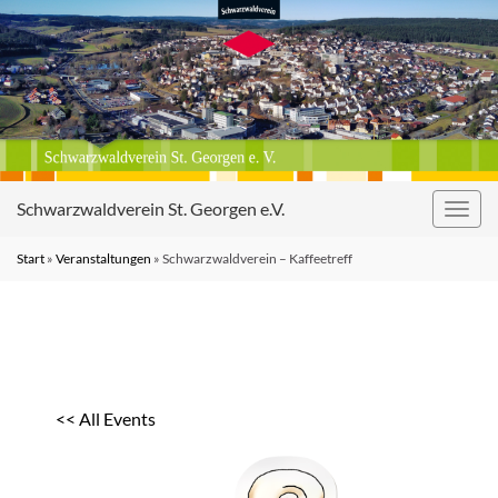
Schwarzwaldverein St. Georgen e.V.
Navig
umsc
Start
»
Veranstaltungen
»
Schwarzwaldverein – Kaffeetreff
<< All Events