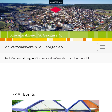
Schwarzwaldverein St. Georgen e.V.
Navig
umsc
Start
»
Veranstaltungen
»
Sommerfest im Wanderheim Lindenbüble
<< All Events