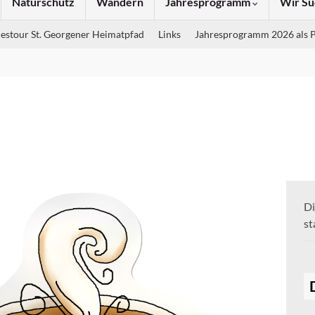
Naturschutz
Wandern
Jahresprogramm
Wir Su
estour St. Georgener Heimatpfad
Links
Jahresprogramm 2026 als 
Di
st