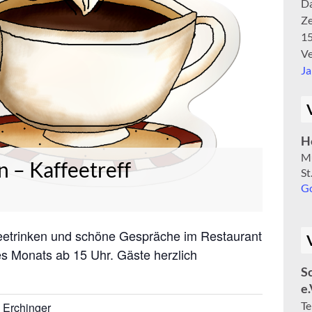
D
Ze
15
Ve
J
H
M
 – Kaffeetreff
St
Go
etrinken und schöne Gespräche im Restaurant
es Monats ab 15 Uhr. Gäste herzlich
S
e.
Te
 Erchinger