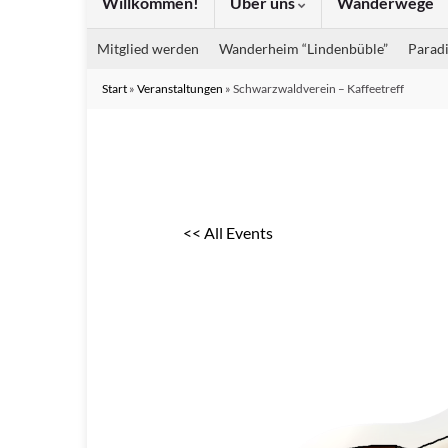
Willkommen!
Über uns
Wanderwege
Mitglied werden
Wanderheim “Lindenbüble”
Paradi
Start
»
Veranstaltungen
»
Schwarzwaldverein – Kaffeetreff
<< All Events