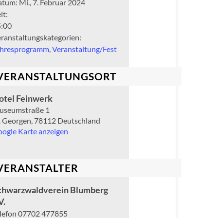
atum:
Mi., 7. Februar 2024
it:
:00
ranstaltungskategorien:
ahresprogramm
,
Veranstaltung/Fest
VERANSTALTUNGSORT
otel Feinwerk
useumstraße 1
. Georgen
,
78112
Deutschland
ogle Karte anzeigen
VERANSTALTER
chwarzwaldverein Blumberg
V.
lefon
07702 477855