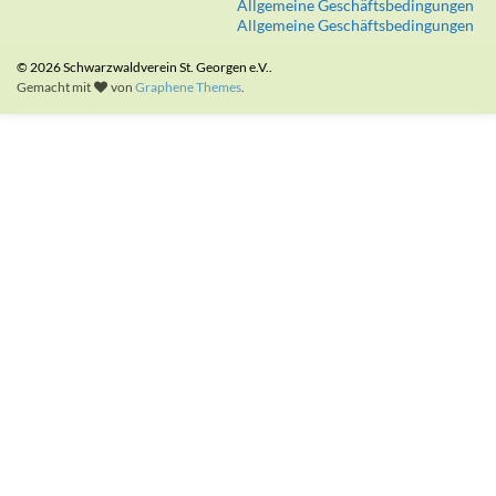
Allgemeine Geschäftsbedingungen
Allgemeine Geschäftsbedingungen
© 2026 Schwarzwaldverein St. Georgen e.V..
Gemacht mit
von
Graphene Themes
.