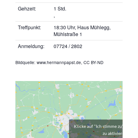
Gehzeit:
1 Std.
,
Treffpunkt:
18:30 Uhr, Haus Mühlegg,
Mühlstraße 1
Anmeldung:
07724 / 2802
Bildquelle: www.hermannpapst.de,
CC BY-ND
Klicke auf "Ich stimme zu", um G
zu aktivieren