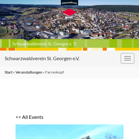
Schwarzwaldverein St. Georgen e.V.
Navig
umsc
Start
»
Veranstaltungen
»
Farrenkopf
<< All Events