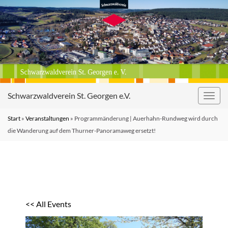
Schwarzwaldverein St. Georgen e.V.
Navig
umsc
Start
»
Veranstaltungen
»
Programmänderung | Auerhahn-Rundweg wird durch
die Wanderung auf dem Thurner-Panoramaweg ersetzt!
<< All Events