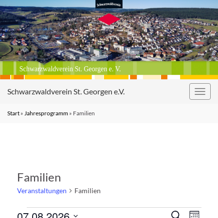
Schwarzwaldverein St. Georgen e.V.
Navig
umsc
Start
»
Jahresprogramm
»
Familien
Familien
Veranstaltungen
Familien
Veranstaltungen
Veranst
Vera
07.08.2026
Suche