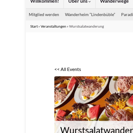
Willkommen!
Über uns
Wanderwege
Mitglied werden
Wanderheim “Lindenbüble”
Paradi
Start
»
Veranstaltungen
»
Wurstsalatwanderung
<< All Events
Wurstsalatwande