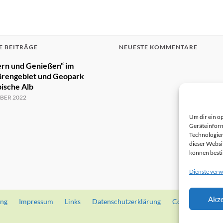
E BEITRÄGE
NEUESTE KOMMENTARE
rn und Genießen“ im
ärengebiet und Geopark
ische Alb
BER 2022
Um dir ein o
Geräteinform
Technologien
dieser Websi
können best
Dienste verw
Akze
ung
Impressum
Links
Datenschutzerklärung
Cookie-Richtlini