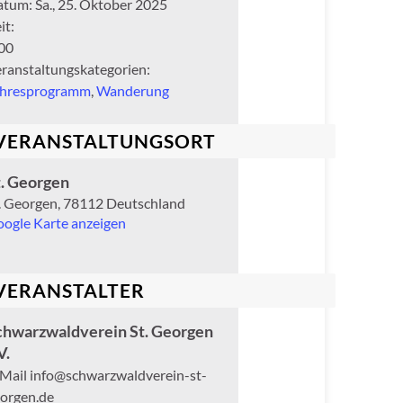
atum:
Sa., 25. Oktober 2025
it:
00
ranstaltungskategorien:
ahresprogramm
,
Wanderung
VERANSTALTUNGSORT
t. Georgen
. Georgen
,
78112
Deutschland
ogle Karte anzeigen
VERANSTALTER
chwarzwaldverein St. Georgen
V.
-Mail
info@schwarzwaldverein-st-
orgen.de