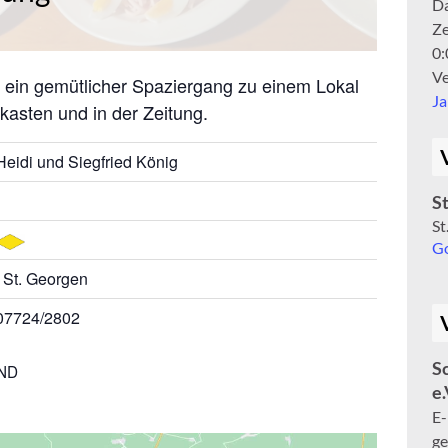
D
Ze
0:
Ve
ein gemütlicher Spaziergang zu einem Lokal
J
kasten und in der Zeitung.
Heidi und Siegfried König
S
St
Go
, St. Georgen
07724/2802
S
-ND
e.
E
ge