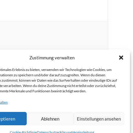
Zustimmung verwalten
ptimales Erlebnis zu bieten, verwenden wir Technologien wie Cookies, um
ationen zu speichern und/oder darauf zuzugreifen. Wenn du diesen
 zustimmst, können wir Daten wie das Surfverhalten oder eindeutige IDs auf
te verarbeiten. Wenn du deine Zustimmung nicht erteilst oder zurückziehst,
immte Merkmale und Funktionen beeinträchtigt werden.
alten
ptieren
Ablehnen
Einstellungen ansehen
e (EU)
Sitemap
Allgemeine Geschäftsbedingungen
Allgemeine Geschäftsbedingungen
Cookie-Richtlinie
Datenschutzerklärung
Vereinsleitung