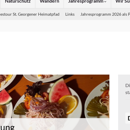
Naturschutz
Wandern
Jahresprogramm
Wir Su
estour St. Georgener Heimatpfad
Links
Jahresprogramm 2026 als 
Di
st
rung