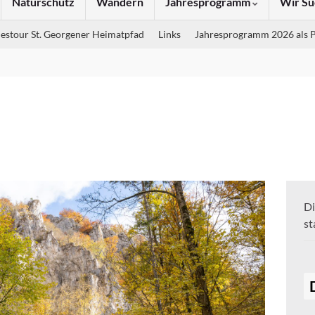
Naturschutz
Wandern
Jahresprogramm
Wir Su
estour St. Georgener Heimatpfad
Links
Jahresprogramm 2026 als 
Di
st