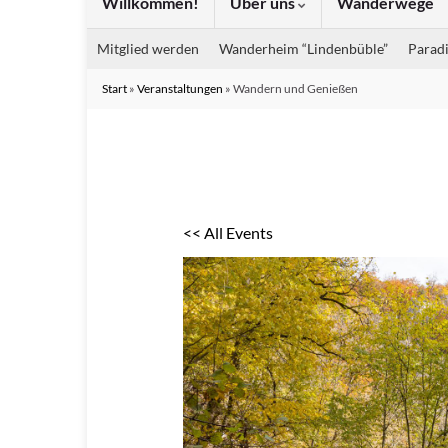
Willkommen!
Über uns
Wanderwege
Mitglied werden
Wanderheim “Lindenbüble”
Paradi
Start
»
Veranstaltungen
»
Wandern und Genießen
<< All Events