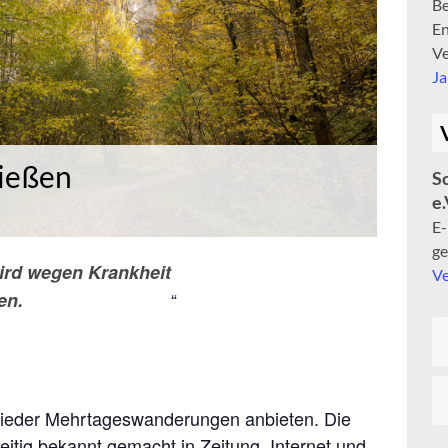
Be
En
Ve
J
ießen
S
e.
E
ge
rd wegen Krankheit
Ve
en.
 wieder Mehrtageswanderungen anbieten. Die
itig bekannt gemacht in Zeitung, Internet und