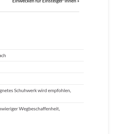
Einwecken für Einsteiger*innen
»
ach
eignetes Schuhwerk wird empfohlen,
hwieriger Wegbeschaffenheit,