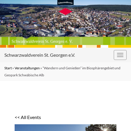
Schwarzwaldverein St. Georgen e.V.
Navig
umsc
Start
»
Veranstaltungen
»
“Wandern und Genießen“ im Biosphärengebiet und
Geopark Schwäbische Alb
<< All Events