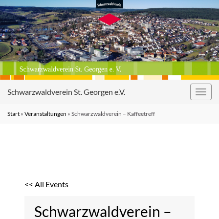
Schwarzwaldverein St. Georgen e.V.
Navig
umsc
Start
»
Veranstaltungen
»
Schwarzwaldverein – Kaffeetreff
<< All Events
Schwarzwaldverein –