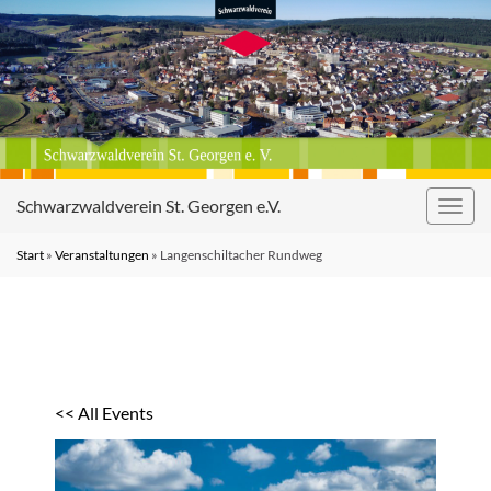
Schwarzwaldverein St. Georgen e.V.
Navig
umsc
Start
»
Veranstaltungen
»
Langenschiltacher Rundweg
<< All Events