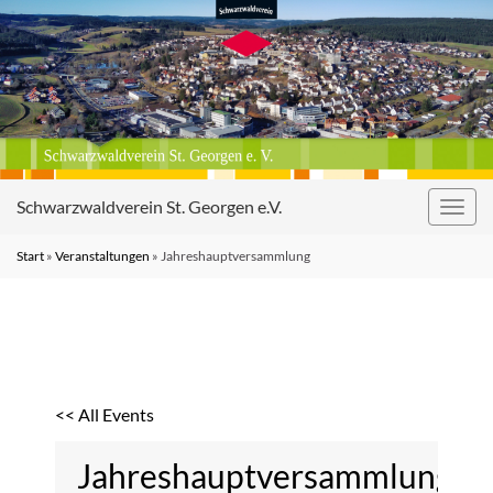
Schwarzwaldverein St. Georgen e.V.
Navig
umsc
Start
»
Veranstaltungen
»
Jahreshauptversammlung
<< All Events
Jahreshauptversammlung