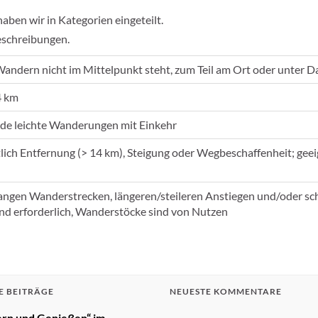
en wir in Kategorien eingeteilt.
eschreibungen.
Wandern nicht im Mittelpunkt steht, zum Teil am Ort oder unter D
4 km
de leichte Wanderungen mit Einkehr
tlich Entfernung (> 14 km), Steigung oder Wegbeschaffenheit; ge
langen Wanderstrecken, längeren/steileren Anstiegen und/oder sc
nd erforderlich, Wanderstöcke sind von Nutzen
E BEITRÄGE
NEUESTE KOMMENTARE
rn und Genießen“ im