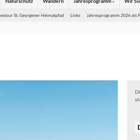
Naturschutz
Wandern
Jahresprogramm
Wir Su
estour St. Georgener Heimatpfad
Links
Jahresprogramm 2026 als 
Di
st