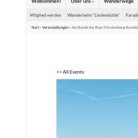
Willkommen!
Über uns
Wanderwege
Mitglied werden
Wanderheim “Lindenbüble”
Paradi
Start
»
Veranstaltungen
»
Am Rande der Baar (Fürstenberg-Runde)
<< All Events