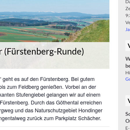
D
Ze
9:
Ve
J
r (Fürstenberg-Runde)
W
b
Hü
 geht es auf den Fürstenberg. Bei gutem
Go
bis zum Feldberg genießen. Vorbei an der
kanten Stufengiebel gelangen wir auf einem
Fürstenberg. Durch das Göthental erreichen
ergweg und das Naturschutzgebiet Hondinger
S
ngentalweg zurück zum Parkplatz Schächer.
O
E