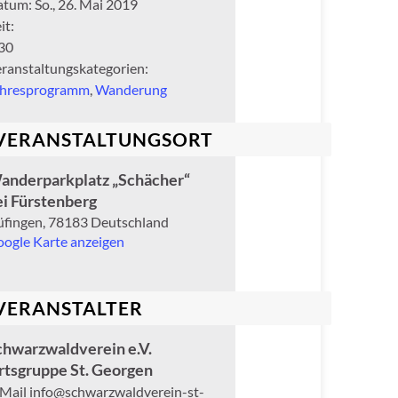
atum:
So., 26. Mai 2019
it:
30
ranstaltungskategorien:
ahresprogramm
,
Wanderung
VERANSTALTUNGSORT
anderparkplatz „Schächer“
ei Fürstenberg
fingen
,
78183
Deutschland
ogle Karte anzeigen
VERANSTALTER
chwarzwaldverein e.V.
rtsgruppe St. Georgen
-Mail
info@schwarzwaldverein-st-