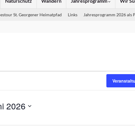
Naturschutz
Wandern
Jahresprogramm
Wir Su
estour St. Georgener Heimatpfad
Links
Jahresprogramm 2026 als 
 So., 28. Juni 2026
Veranstal
ni 2026