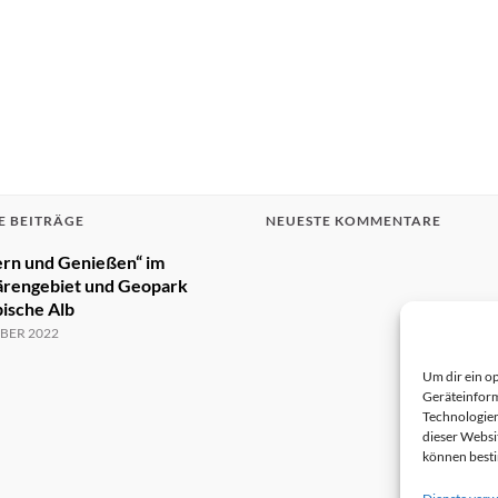
E BEITRÄGE
NEUESTE KOMMENTARE
rn und Genießen“ im
ärengebiet und Geopark
ische Alb
BER 2022
Um dir ein o
Geräteinform
Technologien
dieser Websi
können best