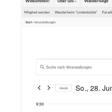
Willkommen!
Über uns
Wanderwege
Mitglied werden
Wanderheim “Lindenbüble”
Paradi
Start
»
Veranstaltungen
Veranstaltungen für
Veranstaltungen
Bitte
Suche
Schlüsselwort
eingeben.
und
Suche
So., 28. Ju
Ansichten,
Heute
nach
Navigation
Veranstaltungen
Datum
Schlüsselwort.
wählen.
9:30