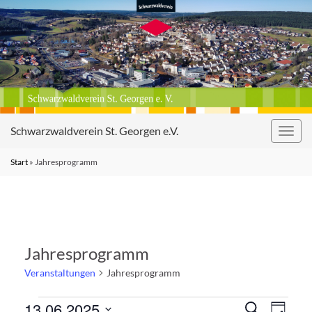
Schwarzwaldverein St. Georgen e.V.
Navig
umsc
Start
»
Jahresprogramm
Jahresprogramm
Veranstaltungen
Jahresprogramm
Veranstaltungen für Fr., 13. Jun
Veranst
Vera
13.06.2025
Suche