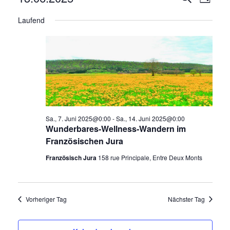
Tag
Ansi
Suche
Datum
Laufend
Navi
wählen.
und
Ansicht
Navigat
Sa., 7. Juni 2025@0:00
-
Sa., 14. Juni 2025@0:00
Wunderbares-Wellness-Wandern im
Französischen Jura
Französisch Jura
158 rue Principale, Entre Deux Monts
Vorheriger Tag
Nächster Tag