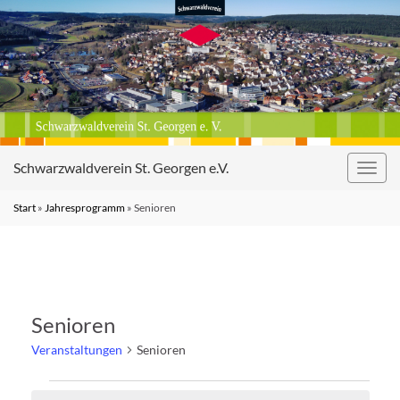
Schwarzwaldverein St. Georgen e.V.
Navig
umsc
Start
»
Jahresprogramm
»
Senioren
Senioren
Veranstaltungen
Senioren
Veranstaltungen