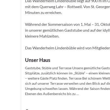
Das Wanderheim Lindenbüble liegt auf 900 m im O
mit dem Querweg Lahr – Rottweil. Von St. George
Minuten zu erreichen.
Während der Sommersaison von 1. Mai – 31. Oktobe
in unserer gemütlichen Gaststube und auf der idyl
kleinere Mahlzeiten.
Das Wanderheim Lindenbüble wird von Mitgliedern
Unser Haus
Gaststube, Stüble und Terrasse Unsere gemütliche Gasts
Sitzplätze, zusätzlich können im „Stüble“ – einem klei
– weitere Gäste Platz finden. Terrasse Bei schönem Wet
sich auf unserer Terrasse verweilen und den Blick auf die
Umgebung schweifen lassen. Während der Saison finden
Ebenen des Außenbereichs bis zu …