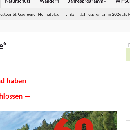
Naturschutz
Wandern
Jahresprogramm
Wir Su
estour St. Georgener Heimatpfad
Links
Jahresprogramm 2026 als 
I
e“
nd haben
chlossen —