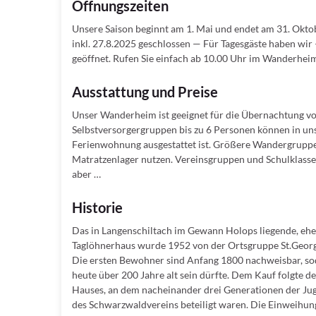
Öffnungszeiten
Unsere Saison beginnt am 1. Mai und endet am 31. Ok
inkl. 27.8.2025 geschlossen — Für Tagesgäste haben 
geöffnet. Rufen Sie einfach ab 10.00 Uhr im Wanderheim
Ausstattung und Preise
Unser Wanderheim ist geeignet für die Übernachtung v
Selbstversorgergruppen bis zu 6 Personen können in u
Ferienwohnung ausgestattet ist. Größere Wandergrupp
Matratzenlager nutzen. Vereinsgruppen und Schulklasse
aber …
Historie
Das in Langenschiltach im Gewann Holops liegende, eh
Taglöhnerhaus wurde 1952 von der Ortsgruppe St.Geor
Die ersten Bewohner sind Anfang 1800 nachweisbar, so
heute über 200 Jahre alt sein dürfte. Dem Kauf folgte d
Hauses, an dem nacheinander drei Generationen der J
des Schwarzwaldvereins beteiligt waren. Die Einweihu